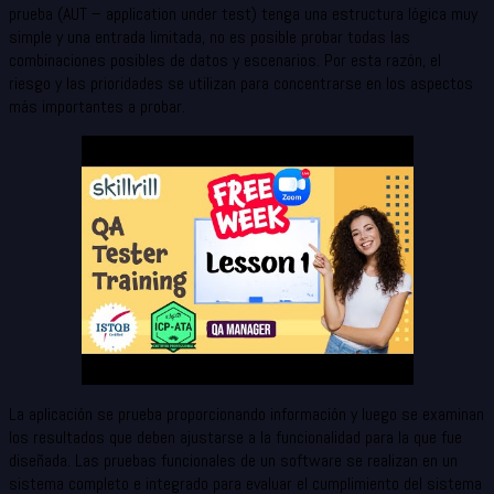
prueba (AUT – application under test) tenga una estructura lógica muy
simple y una entrada limitada, no es posible probar todas las
combinaciones posibles de datos y escenarios. Por esta razón, el
riesgo y las prioridades se utilizan para concentrarse en los aspectos
más importantes a probar.
La aplicación se prueba proporcionando información y luego se examinan
los resultados que deben ajustarse a la funcionalidad para la que fue
diseñada. Las pruebas funcionales de un software se realizan en un
sistema completo e integrado para evaluar el cumplimiento del sistema