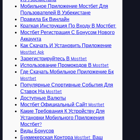
Мобильное Приложение Мостбет Для
Пользователей В Узбекистане
Правила Бк Винлайн
Краткая Инструкция По Входу В Мостбет:
Мостбет Регистрация С Бонусом Нового
Аккаунта
Как Скачать И Установить Приложение
Mostbet Apk
Зарегистрируйтесь В Mostbet
Использование Промокодов В Mostbet
Где Скачать Мобильное Приложение Бк
Mostbet
Популярные Спортивные События Для
Ставок На Mostbet
Доступные Валюты
Мостбет Официальный Сайт Mostbet
Какие Требования К Устройству Для
Установки Мобильного Приложения
Мостбет?
Виды Бонусов
Букмекерская Контора Mostbet: Ваш