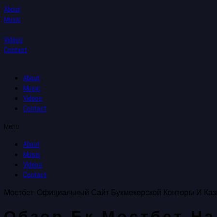
About
Music
Videos
Contact
About
Music
Videos
Contact
Menu
About
Music
Videos
Contact
Мостбет: Официальный Сайт Букмекерской Конторы И Ка