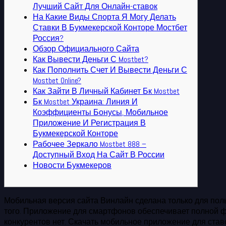
Лучший Сайт Для Онлайн-ставок
На Какие Виды Спорта Я Могу Делать
Ставки В Букмекерской Конторе Мостбет
Россия?
Обзор Официального Сайта
Как Вывести Деньги С Mostbet?
Как Пополнить Счет И Вывести Деньги С
Mostbet Online?
Как Зайти В Личный Кабинет Бк Mostbet
Бк Mostbet Украина: Линия И
Коэффициенты Бонусы, Мобильное
Приложение И Регистрация В
Букмекерской Конторе
Рабочее Зеркало Mostbet 888 –
Доступный Вход На Сайт В России
Новости Букмекеров
Мобильная версия сайта Винлайн сделана только для пол
того. Приложение для смартфонов обеспечивает полной фу
конкурентов нет. Скачать мобильное приложение для став