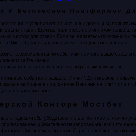
ой И Безопасной Платформой Дл
определенные условия отыгрыша, и вы должны выполнить их 
ля ваших ставок. Если вы являетесь поклонником гольфа, то
льным местом для ставок. Если вы являетесь поклонником те
, то Mostbet станет идеальным местом для совершения став
рокие, коэффициенты по событиям немного выше среднего
иальном сайте казино.
спользовать зеркальную версию по разным причинам.
портивные события в разделе “Линия”. Для игроков, польз
скачать мобильное приложение Винлайн на Android или iOS. 
ится в правовом поле.
ерской Конторе Мостбет
ые с кодом, чтобы убедиться, что вы понимаете, что получ
 использованием обязательно перепроверьте, если это нео
фикации. Обычно максимальный срок проверки – несколько 