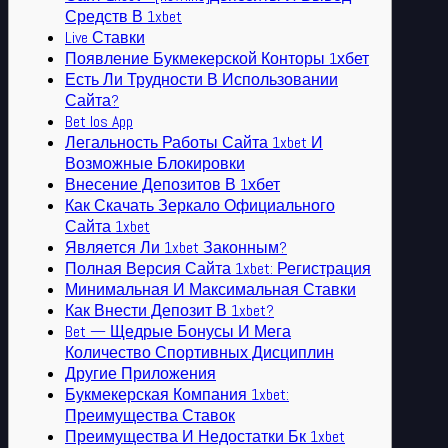
Средств В 1xbet
Live Ставки
Появление Букмекерской Конторы 1хбет
Есть Ли Трудности В Использовании
Сайта?
Bet Ios App
Легальность Работы Сайта 1xbet И
Возможные Блокировки
Внесение Депозитов В 1хбет
Как Скачать Зеркало Официального
Сайта 1xbet
Является Ли 1xbet Законным?
Полная Версия Сайта 1xbet: Регистрация
Минимальная И Максимальная Ставки
Как Внести Депозит В 1xbet?
Bet — Щедрые Бонусы И Мега
Количество Спортивных Дисциплин
Другие Приложения
Букмекерская Компания 1xbet:
Преимущества Ставок
Преимущества И Недостатки Бк 1xbet