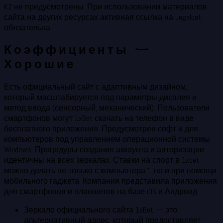
KZ не предусмотрены. При использовании материалов
сайта на других ресурсах активная ссылка на Legalbet
обязательна.
Коэффициенты —
Хорошие
Есть официальный сайт с адаптивным дизайном,
который масштабируется под параметры дисплея и
метод ввода (сенсорный, механический). Пользователи
смартфонов могут 1xBet скачать на телефон в виде
бесплатного приложения. Предусмотрен софт и для
компьютеров под управлением операционной системы
Windows. Процедуры создания аккаунта и авторизации
идентичны на всех зеркалах. Ставки на спорт в 1xbet
можно делать не только с компьютера,” “но и при помощи
мобильного гаджета. Компания представила приложения
для смартфонов и планшетов на базе iOS и Андроид.
Зеркало официального сайта 1xBet — это
альтернативный адрес, который предоставляет