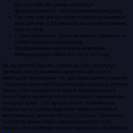
доступ к тому же самому контенту и
функциональности, что и на оригинальном сайте.
При этом сам бренд считается одним из основных
мест для игры в Тотализатор, как по предложению,
так и по пулу.
С этим проблем на 1xbet я не заметил, букмекер не
ставит серьезных ограничений.
Преобразования закончились появление
международного сайта xbet. com в 2012 году.
Да, вы можете сбросить пароль на 1xBet, используя
функцию восстановления пароля на сайте или в
мобильном приложении. Нет, для размещения ставок на
1xBet необходимо пройти регистрацию и создать учетную
запись. 1xBet пользуется большой популярностью в
Казахстане и является одной из ведущих букмекерских
контор в стране. 1xBet предоставляет возможность
обращаться в службу поддержки через популярные
мессенджеры, такие как WhatsApp и Telegram. Связаться с
саппортом можно через электронную почту, если
вопросы или проблемы требуют детального объяснения