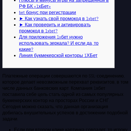
Плюсы и минусы игры на запрещенной в
РФ БК «1хБет»
bet бонус при регистрации
► Как узнать свой промокод в 1xbet?
► Как проверить и активировать
промокод в 1xbet?
Для приложения 1xбет нужно
использовать зеркала? И если да, то
какие?
Линия букмекерской конторы 1ХБет
Платежные операции совершаются по SSL-соединению,
которое делает невозможным перехват реквизитов, в том
числе данных банковских карт. Компания 1хбет
поставила себе цель стать одной из самых популярных
букмекерских контор на просторах России и СНГ.
Сегодня можно сказать, что данная организация
добилась внушительных успехов в достижении подобной
задачи.
Если при втором клике картинка совпадет, то игроку