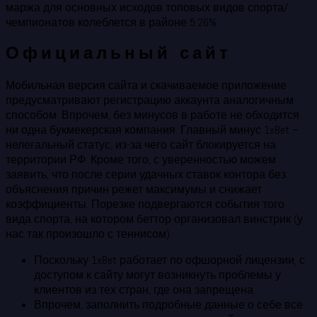
маржа для основных исходов топовых видов спорта/
чемпионатов колеблется в районе 5.26%.
Официальный сайт
Мобильная версия сайта и скачиваемое приложение
предусматривают регистрацию аккаунта аналогичным
способом. Впрочем, без минусов в работе не обходится
ни одна букмекерская компания. Главный минус 1xBet –
нелегальный статус, из-за чего сайт блокируется на
территории РФ. Кроме того, с уверенностью можем
заявить, что после серии удачных ставок контора без
объяснения причин режет максимумы и снижает
коэффициенты. Порезке подвергаются события того
вида спорта, на котором беттор организовал винстрик (у
нас так произошло с теннисом).
Поскольку 1xBet работает по офшорной лицензии, с
доступом к сайту могут возникнуть проблемы у
клиентов из тех стран, где она запрещена.
Впрочем, заполнить подробные данные о себе все