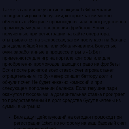
Также за активное участие в акциях 1xBet компания
поощряет игроков бонусами, которые затем можно
обменять в «Витрине промокодов», или непосредственно
промокодами для совершения фрибетов. Бонусы,
полученные при регистрации на сайте оператора,
отыгрываются на экспрессах, затем поступают на баланс
для дальнейшей игры или обналичивания. Бонусные
очки, заработанные в процессе игры в «1xБет»,
применяются для игр на портале конторы или для
приобретения промокодов, дающих право на фрибеты.
Если после расчетов всех ставок счет игрока станет
отрицательным, то букмекер спишет беттору долг и
обнулит счет. Не будет никаких комиссий и при
следующем пополнении баланса. Если текущие пари
окажутся плюсовыми, а доверительная ставка проиграет,
то предоставленный в долг средства будут вычтены из
суммы выигрыша.
Вам дадут действующий на сегодня промокод при
регистрации 1xbet, по которому на ваш базовый счет