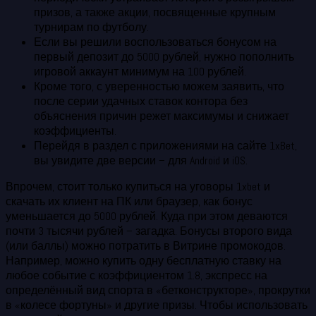
призов, а также акции, посвященные крупным
турнирам по футболу.
Если вы решили воспользоваться бонусом на
первый депозит до 5000 рублей, нужно пополнить
игровой аккаунт минимум на 100 рублей.
Кроме того, с уверенностью можем заявить, что
после серии удачных ставок контора без
объяснения причин режет максимумы и снижает
коэффициенты.
Перейдя в раздел с приложениями на сайте 1xBet,
вы увидите две версии – для Android и iOS.
Впрочем, стоит только купиться на уговоры 1xbet и
скачать их клиент на ПК или браузер, как бонус
уменьшается до 5000 рублей. Куда при этом деваются
почти 3 тысячи рублей – загадка. Бонусы второго вида
(или баллы) можно потратить в Витрине промокодов.
Например, можно купить одну бесплатную ставку на
любое событие с коэффициентом 1.8, экспресс на
определённый вид спорта в «бетконструкторе», прокрутки
в «колесе фортуны» и другие призы. Чтобы использовать