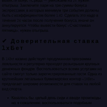
вывести бонус «Среда — умножаем на 2», нужен
отыгрыш. Заключите пари на три суммы бонуса
экспрессами, в которых минимум три события должны
быть с коэффициентом более 1.40. Сделать это надо в
течение 24 часов после получения бонуса, иначе он
аннулируется. Чтобы вывести бонус «Счастливая
пятница», нужен отыгрыш.
✔ Доверительная ставка
1хБет
В 1XBet казино действует продуманная программа
лояльности и регулярно проходят розыгрыши крупных
денежных фондов. Воспользоваться всеми услугами на
сайте смогут только зарегистрированные гости. Одна из
крупнейших легальных букмекерских контор «1XBet»
предлагает широкие возможности для ставок на любой
вид спорта.
Казалось бы, целый день сиди и вводи промокоды,
но, к сожалению, воспользоваться подобным