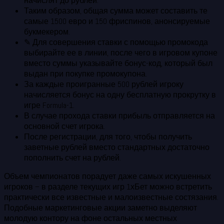
начислят до рублей.
Таким образом, общая сумма может составить те
самые 1500 евро и 150 фриспинов, анонсируемые
букмекером.
✎ Для совершения ставки с помощью промокода
выбирайте ее в линии, после чего в игровом купоне
вместо суммы указывайте бонус-код, который был
выдан при покупке промокупона.
За каждые проигранные 500 рублей игроку
начисляется бонус на одну бесплатную прокрутку в
игре Formula-1.
В случае прохода ставки прибыль отправляется на
основной счет игрока.
После регистрации, для того, чтобы получить
заветные рублей вместо стандартных достаточно
пополнить счет на рублей.
Объем чемпионатов порадует даже самых искушенных
игроков – в разделе текущих игр 1хБет можно встретить
практически все известные и малоизвестные состязания.
Подобные маркетинговые акции заметно выделяют
молодую контору на фоне остальных местных