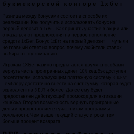
букмекерской конторе 1хбет
Разница между бонусами состоит в способе их
реализации. Как получить и использовать бонус на
первый депозит в 1xBet. Как принять участие в акции или
отказаться от предложения на первое пополнение
средств 1хБет. Бонус 1xBet на первый депозит — чуть ли
не главный ответ на вопрос, почему любители ставок
выбирают эту компанию.
Игрокам 1ХБет казино предлагается двумя способами
вернуть часть проигранных денег. 10% кешбэк доступен
посетителям, использующим платежную систему STICPAY.
Гемблеру достаточно внести на счет сумму, которая будет
эквивалентна 5 EUR и более. Далее ему будет
предоставлен действующий промокод для активации
кешбэка. Вторая возможность вернуть проигранные
деньги предоставляется участникам программы
лояльности. Чем выше текущий статус игрока, тем
больше процент возврата.