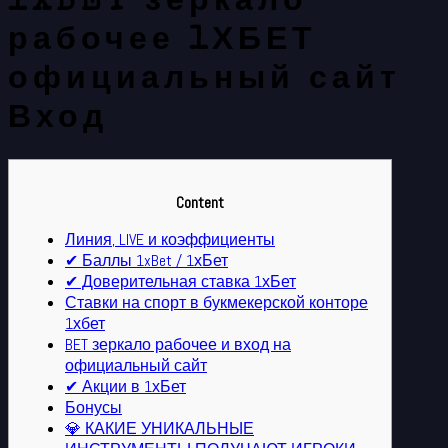
1XBET зеркало
рабочее 1ХБЕТ
официальный сайт
Вход
Content
Линия, LIVE и коэффициенты
✔ Баллы 1xBet / 1хБет
✔ Доверительная ставка 1хБет
Ставки на спорт в букмекерской конторе
1хбет
BET зеркало рабочее и вход на
официальный сайт
✔ Акции в 1хБет
Бонусы
💎 КАКИЕ УНИКАЛЬНЫЕ