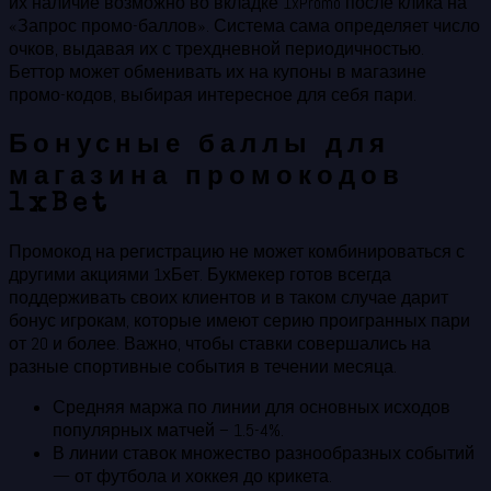
их наличие возможно во вкладке 1xPromo после клика на
«Запрос промо-баллов». Система сама определяет число
очков, выдавая их с трехдневной периодичностью.
Беттор может обменивать их на купоны в магазине
промо-кодов, выбирая интересное для себя пари.
Бонусные баллы для
магазина промокодов
1xBet
Промокод на регистрацию не может комбинироваться с
другими акциями 1хБет. Букмекер готов всегда
поддерживать своих клиентов и в таком случае дарит
бонус игрокам, которые имеют серию проигранных пари
от 20 и более. Важно, чтобы ставки совершались на
разные спортивные события в течении месяца.
Средняя маржа по линии для основных исходов
популярных матчей – 1.5-4%.
В линии ставок множество разнообразных событий
— от футбола и хоккея до крикета.