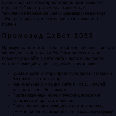
букмекеров и поэтому привлекают внимание многих
игроков. 2) Отказ игрока от участия в матче —
техническое поражение. Здесь букмекерская контора
1хБет регулирует такие ситуации в зависимости от
причин.
Промокод 1хБет 2023
Преимущество зеркал в том, что они не внесены в реестр
запрещенных порталов в РФ. Зеркала 1xBet можно
повсеместно найти в Интернете – достаточно ввести
соответствующий запрос в одном из поисковиков.
Букмекерская контора предлагает делать ставки на
бесплатные тотализаторы.
Минимальная сумма для снятия – от 100 рублей,
максимальная – без лимитов.
Подтвержденный номер телефона позволяет
игрокам активировать фриспины.
После первой авторизации на портале новичок
сможет пополнить игровой счет на желаемую сумму.