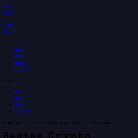
About
Music
Videos
Contact
About
Music
Videos
Contact
Menu
About
Music
Videos
Contact
Stake Casino Test 2023 Krypto-Casino Mit 3 000+ Spielen
Bestes Crypto