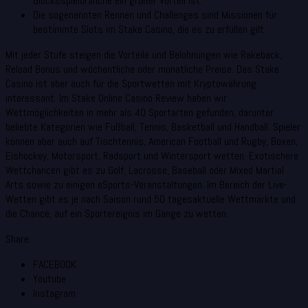
Glücksspielbranche ein großer Vorteil ist.
Die sogenannten Rennen und Challenges sind Missionen für
bestimmte Slots im Stake Casino, die es zu erfüllen gilt.
Mit jeder Stufe steigen die Vorteile und Belohnungen wie Rakeback,
Reload Bonus und wöchentliche oder monatliche Preise. Das Stake
Casino ist aber auch für die Sportwetten mit Kryptowährung
interessant. Im Stake Online Casino Review haben wir
Wettmöglichkeiten in mehr als 40 Sportarten gefunden, darunter
beliebte Kategorien wie Fußball, Tennis, Basketball und Handball. Spieler
können aber auch auf Tischtennis, American Football und Rugby, Boxen,
Eishockey, Motorsport, Radsport und Wintersport wetten. Exotischere
Wettchancen gibt es zu Golf, Lacrosse, Baseball oder Mixed Martial
Arts sowie zu einigen eSports-Veranstaltungen. Im Bereich der Live-
Wetten gibt es je nach Saison rund 50 tagesaktuelle Wettmärkte und
die Chance, auf ein Sportereignis im Gange zu wetten.
Share:
FACEBOOK
Youtube
Instagram