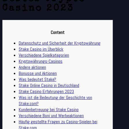
Casino 2023
Content
Datenschutz und Sicherheit der Kryptowährung
Stake Casino im Überblick
Verschiedene Spielkategorien
Kryptowährungs-Casinos
Andere aktionen
Bonusse und Aktionen
Was bedeutet Stake?
Stake Online Casino in Deutschland
Stake Casino Erfahrungen 2023
Was ist die Bedeutung der Geschichte von
Stake.com?
Kundenbetreuung bei Stake Casino
Verschiedene Boni und Werbeaktionen
Häufig gestellte Fragen zu Casino-Spielen bei
Stake.com