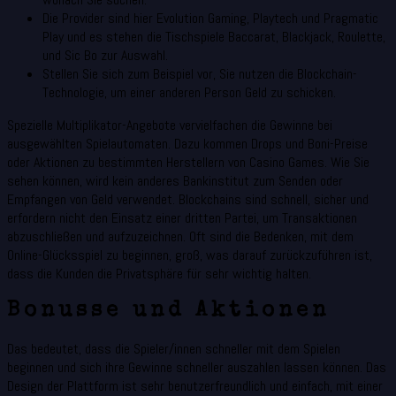
Die Provider sind hier Evolution Gaming, Playtech und Pragmatic
Play und es stehen die Tischspiele Baccarat, Blackjack, Roulette,
und Sic Bo zur Auswahl.
Stellen Sie sich zum Beispiel vor, Sie nutzen die Blockchain-
Technologie, um einer anderen Person Geld zu schicken.
Spezielle Multiplikator-Angebote vervielfachen die Gewinne bei
ausgewählten Spielautomaten. Dazu kommen Drops und Boni-Preise
oder Aktionen zu bestimmten Herstellern von Casino Games. Wie Sie
sehen können, wird kein anderes Bankinstitut zum Senden oder
Empfangen von Geld verwendet. Blockchains sind schnell, sicher und
erfordern nicht den Einsatz einer dritten Partei, um Transaktionen
abzuschließen und aufzuzeichnen. Oft sind die Bedenken, mit dem
Online-Glücksspiel zu beginnen, groß, was darauf zurückzuführen ist,
dass die Kunden die Privatsphäre für sehr wichtig halten.
Bonusse und Aktionen
Das bedeutet, dass die Spieler/innen schneller mit dem Spielen
beginnen und sich ihre Gewinne schneller auszahlen lassen können. Das
Design der Plattform ist sehr benutzerfreundlich und einfach, mit einer