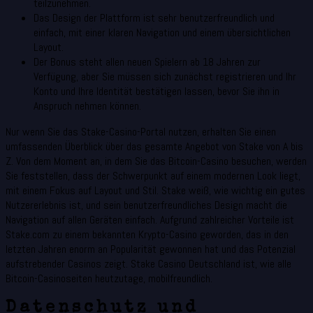
teilzunehmen.
Das Design der Plattform ist sehr benutzerfreundlich und
einfach, mit einer klaren Navigation und einem übersichtlichen
Layout.
Der Bonus steht allen neuen Spielern ab 18 Jahren zur
Verfügung, aber Sie müssen sich zunächst registrieren und Ihr
Konto und Ihre Identität bestätigen lassen, bevor Sie ihn in
Anspruch nehmen können.
Nur wenn Sie das Stake-Casino-Portal nutzen, erhalten Sie einen
umfassenden Überblick über das gesamte Angebot von Stake von A bis
Z. Von dem Moment an, in dem Sie das Bitcoin-Casino besuchen, werden
Sie feststellen, dass der Schwerpunkt auf einem modernen Look liegt,
mit einem Fokus auf Layout und Stil. Stake weiß, wie wichtig ein gutes
Nutzererlebnis ist, und sein benutzerfreundliches Design macht die
Navigation auf allen Geräten einfach. Aufgrund zahlreicher Vorteile ist
Stake.com zu einem bekannten Krypto-Casino geworden, das in den
letzten Jahren enorm an Popularität gewonnen hat und das Potenzial
aufstrebender Casinos zeigt. Stake Casino Deutschland ist, wie alle
Bitcoin-Casinoseiten heutzutage, mobilfreundlich.
Datenschutz und