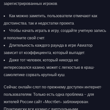
зарегистрированных игроков.
Как можно заметить, пользователи отмечают как
достоинства, так и недостатки проекта.
Чтобы начать играть в игру, создайте учетную запись
и пополните свой счет.
Длительность каждого раунда в игре Авиатор
зависит от коэффициента, который выпадет.
Даже тот человек, который никогда не
интересовался казино, может с легкостью в краш-
самолетике сорвать крупный куш.
Сейчас онлайн-слот по-прежнему доступен интернет-
пользователям. Только есть одна проблема – для
жителей России сайт «Мостбет» заблокирован.
Практически все казино с виртуальными