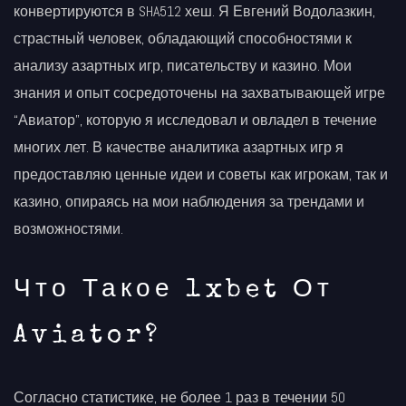
конвертируются в SHA512 хеш. Я Евгений Водолазкин,
страстный человек, обладающий способностями к
анализу азартных игр, писательству и казино. Мои
знания и опыт сосредоточены на захватывающей игре
“Авиатор”, которую я исследовал и овладел в течение
многих лет. В качестве аналитика азартных игр я
предоставляю ценные идеи и советы как игрокам, так и
казино, опираясь на мои наблюдения за трендами и
возможностями.
Что Такое 1xbet От
Aviator?
Согласно статистике, не более 1 раз в течении 50