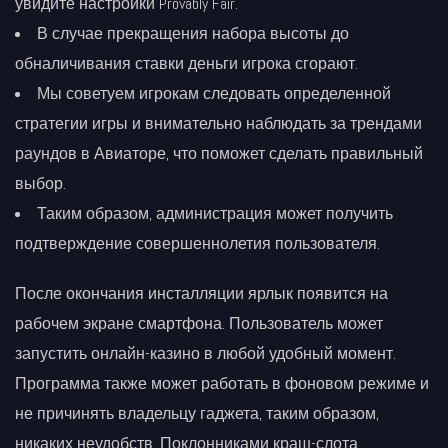
увидите настройки Provably Fair.
В случае прекращения набора высоты до
обналичивания ставки деньги игрока сгорают.
Мы советуем игрокам следовать определенной
стратегии игры и внимательно наблюдать за трендами
раундов в Авиаторе, что поможет сделать правильный
выбор.
Таким образом, администрация может получить
подтверждение совершеннолетия пользователя.
После окончания инсталляции ярлык появится на
рабочем экране смартфона. Пользователь может
запустить онлайн-казино в любой удобный момент.
Программа также может работать в фоновом режиме и
не причинять владельцу гаджета, таким образом,
никаких неудобств. Поклонниками краш-слота