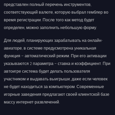
представлен полный перечень инструментов,
соответствующий валюте, которую выбрал гемблер во
время регистрации. После того как метод будет
определен, можно заполнить небольшую форму.
Для людей, планирующих зарабатывать на онлайн-
авиаторе, в системе предусмотрена уникальная
функция – автоматический режим. При его активации
указываются 2 параметра – ставка и коэффициент. При
автоигре система будет делать пользователя
участником и выдавать выигрыши, даже если человек
не будет находиться за компьютером. Современные
игорные заведения предлагают своей клиентской базе
массу интернет-развлечений.