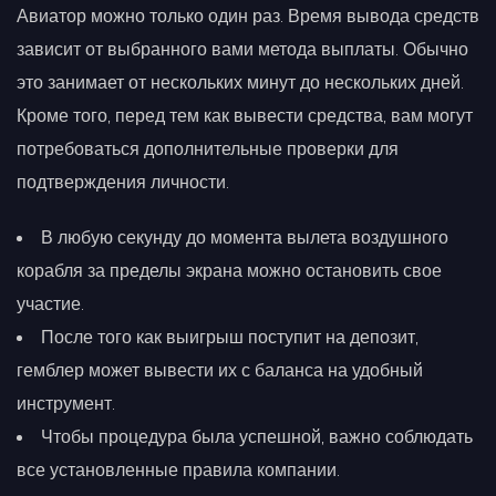
Авиатор можно только один раз. Время вывода средств
зависит от выбранного вами метода выплаты. Обычно
это занимает от нескольких минут до нескольких дней.
Кроме того, перед тем как вывести средства, вам могут
потребоваться дополнительные проверки для
подтверждения личности.
В любую секунду до момента вылета воздушного
корабля за пределы экрана можно остановить свое
участие.
После того как выигрыш поступит на депозит,
гемблер может вывести их с баланса на удобный
инструмент.
Чтобы процедура была успешной, важно соблюдать
все установленные правила компании.