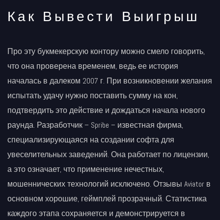
Как Вывести Выигрыш
Про эту букмекерскую контору можно смело говорить,
что она проверена временем, ведь ее история
началась в далеком 2007 г. При возникновении желания
испытать удачу нужно поставить сумму на кон,
подтвердить это действие и дождаться начала нового
раунда. Разработчик – Spribe – известная фирма,
специализирующаяся на создании софта для
увеселительных заведений. Она работает по лицензии,
а это означает, что применение нечестных,
мошеннических технологий исключено. Отзывы Aviator в
основном хорошие, геймплей прозрачный. Статистика
каждого этапа сохраняется и демонстрируется в