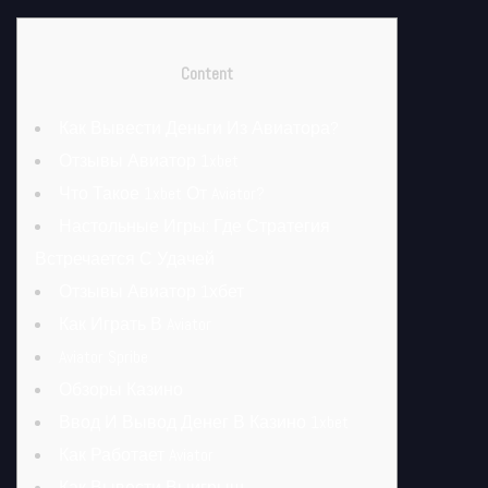
Content
Как Вывести Деньги Из Авиатора?
Отзывы Авиатор 1xbet
Что Такое 1xbet От Aviator?
Настольные Игры: Где Стратегия
Встречается С Удачей
Отзывы Авиатор 1хбет
Как Играть В Aviator
Aviator Spribe
Обзоры Казино
Ввод И Вывод Денег В Казино 1xbet
Как Работает Aviator
Как Вывести Выигрыш