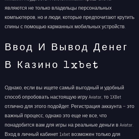
являются не только владельцы персональных
компьютеров, но и люди, которые предпочитают крутить
спины с помощью карманных мобильных устройств.
Ввод И Вывод Денег
В Казино 1xbet
Однако, если вы ищете самый выгодный и удобный
способ опробовать настоящую игру Aviator, то 1XBet
отлично для этого подойдет. Регистрация аккаунта – это
важный процесс, однако это еще не все, что
понадобится вам для игры на реальные деньги в Aviator.
Вход в личный кабинет 1xbet возможен только для