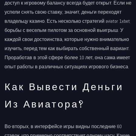
доступ к игровому балансу всегда будет открыт. Если не
успели снять свою ставку, значит, деньги переходят
владельцу казино. Есть несколько стратегий aviator 1xbet
борьбы с веселым пилотом за основной выигрыш. У
каждой свои достоинства, которые нужно внимательно
изучить, перед тем как выбирать собственный вариант.
Проработав в этой сфере более 10 лет, она сама имеет
опыт работы в различных ситуациях игрового бизнеса.
Как Вывести Деньги
Из Авиатора?
Во-вторых, в интерфейсе игры видны последние 60
ставок, что примерно соответствует одному часу. Какие