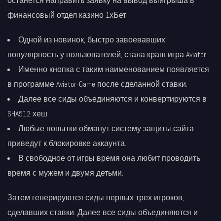
останется направить заявку на вывод выигрыша в
финансовый отдел казино 1хБет.
Одной из новинок, быстро завоевавших
популярность у пользователей, стала краш игра Aviator.
Именно кнопка с таким наименованием появляется
в программе Aviator-Game после сделанной ставки.
Далее все сиды объединяются и конвертируются в
SHA512 хеш.
Любые попытки обманут систему защиты сайта
приведут к блокировке аккаунта.
В свободное от игры время она любит проводить
время с мужем и двумя детьми.
Затем генерируются сиды первых трех игроков,
сделавших ставки. Далее все сиды объединяются и