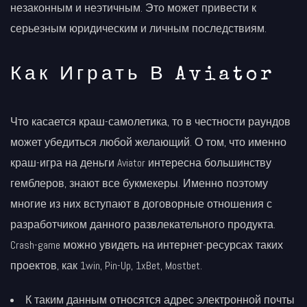
незаконным и неэтичным. Это может привести к
серьезным юридическим и личным последствиям.
Как Играть В Aviator
Что касается краш-самолетика, то в честности раундов
может убедиться любой желающий. О том, что именно
краш-игра на деньги Aviator интересна большинству
гемблеров, знают все букмекеры. Именно поэтому
многие из них вступают в договорные отношения с
разработчиком данного развлекательного продукта.
Crash-game можно увидеть на интернет-ресурсах таких
проектов, как 1win, Pin-Up, 1xBet, Mostbet.
К таким данным относятся адрес электронной почты