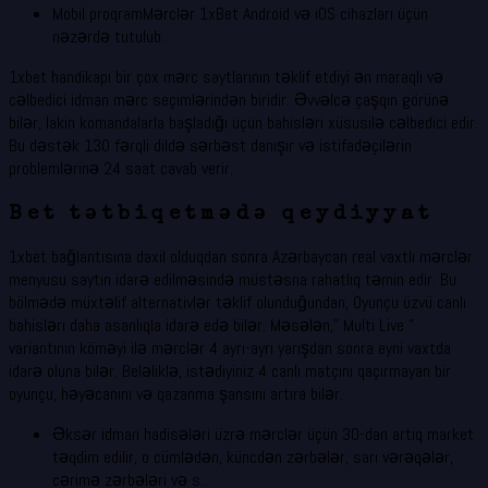
Mobil proqramMərclər 1xBet Android və iOS cihazları üçün
nəzərdə tutulub.
1xbet handikapı bir çox mərc saytlarının təklif etdiyi ən maraqlı və
cəlbedici idman mərc seçimlərindən biridir. Əvvəlcə çaşqın görünə
bilər, lakin komandalarla başladığı üçün bahisləri xüsusilə cəlbedici edir.
Bu dəstək 130 fərqli dildə sərbəst danışır və istifadəçilərin
problemlərinə 24 saat cavab verir.
Bet tətbiqetmədə qeydiyyat
1xbet bağlantısına daxil olduqdan sonra Azərbaycan real vaxtlı mərclər
menyusu saytın idarə edilməsində müstəsna rahatlıq təmin edir. Bu
bölmədə müxtəlif alternativlər təklif olunduğundan, Oyunçu üzvü canlı
bahisləri daha asanlıqla idarə edə bilər. Məsələn,” Multi Live ”
variantının köməyi ilə mərclər 4 ayrı-ayrı yarışdan sonra eyni vaxtda
idarə oluna bilər. Beləliklə, istədiyiniz 4 canlı matçını qaçırmayan bir
oyunçu, həyəcanını və qazanma şansını artıra bilər.
Əksər idman hadisələri üzrə mərclər üçün 30-dan artıq market
təqdim edilir, o cümlədən, küncdən zərbələr, sarı vərəqələr,
cərimə zərbələri və s..