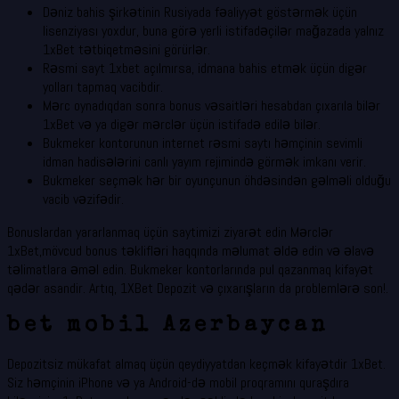
Dəniz bahis şirkətinin Rusiyada fəaliyyət göstərmək üçün
lisenziyası yoxdur, buna görə yerli istifadəçilər mağazada yalnız
1xBet tətbiqetməsini görürlər.
Rəsmi sayt 1xbet açılmırsa, idmana bahis etmək üçün digər
yolları tapmaq vacibdir.
Mərc oynadıqdan sonra bonus vəsaitləri hesabdan çıxarıla bilər
1xBet və ya digər mərclər üçün istifadə edilə bilər.
Bukmeker kontorunun internet rəsmi saytı həmçinin sevimli
idman hadisələrini canlı yayım rejimində görmək imkanı verir.
Bukmeker seçmək hər bir oyunçunun öhdəsindən gəlməli olduğu
vacib vəzifədir.
Bonuslardan yararlanmaq üçün saytimizi ziyarət edin Mərclər
1xBet,mövcud bonus təklifləri haqqında məlumat əldə edin və əlavə
təlimatlara əməl edin. Bukmeker kontorlarında pul qazanmaq kifayət
qədər asandir. Artıq, 1XBet Depozit və çıxarışların da problemlərə son!.
bet mobil Azerbaycan
Depozitsiz mükafat almaq üçün qeydiyyatdan keçmək kifayətdir 1xBet.
Siz həmçinin iPhone və ya Android-də mobil proqramını quraşdıra