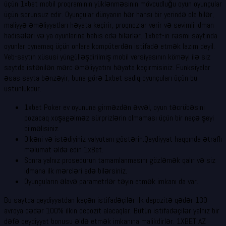
üçün 1xbet mobil proqramının yüklənməsinin mövcudluğu oyun oyunçular
üçün sorunsuz edir. Oyunçular dünyanın hər hansı bir yerində ola bilər,
maliyyə əməliyyatları həyata keçirir, proqnozlar verir və sevimli idman
hadisələri və ya oyunlarına bahis edə bilərlər. 1xbet-in rəsmi saytında
oyunlar oynamaq üçün onlara kompüterdən istifadə etmək lazım deyil.
Veb-saytın xüsusi yüngülləşdirilmiş mobil versiyasının köməyi ilə siz
saytda istənilən mərc əməliyyatını həyata keçirmisiniz. Funksiyalar
əsas sayta bənzəyir, buna görə 1xbet sadiq oyunçuları üçün bu
üstünlükdür.
1xbet Poker ev oyununa girməzdən əvvəl, oyun təcrübəsini
pozacaq xoşagəlməz sürprizlərin olmaması üçün bir neçə şeyi
bilməlisiniz.
Ölkəni və istədiyiniz valyutanı göstərin.Qeydiyyat haqqında ətraflı
məlumat əldə edin 1xBet.
Sonra yalnız prosedurun tamamlanmasını gözləmək qalır və siz
idmana ilk mərcləri edə bilərsiniz.
Oyunçuların əlavə parametrlər təyin etmək imkanı da var.
Bu saytda qeydiyyatdan keçən istifadəçilər ilk depozitə qədər 130
avroya qədər 100% ilkin depozit alacaqlar. Bütün istifadəçilər yalnız bir
dəfə qeydiyyat bonusu əldə etmək imkanına malikdirlər. 1XBET AZ