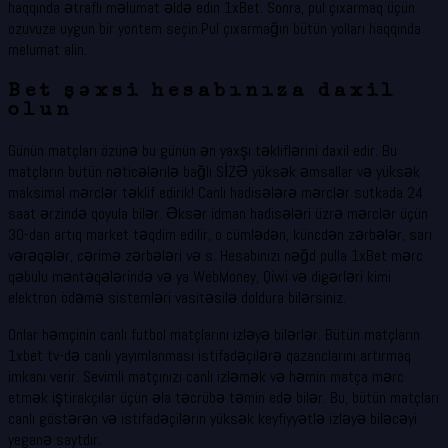
haqqında ətraflı məlumat əldə edin 1xBet. Sonra, pul çıxarmaq üçün
ozuvuze uygun bir yontem seçin.Pul çıxarmağın bütün yolları haqqında
melumat alin.
Bet şəxsi hesabınıza daxil
olun
Günün matçları özünə bu günün ən yaxşı təkliflərini daxil edir. Bu
matçların bütün nəticələrilə bağlı SİZƏ yüksək əmsallar və yüksək
maksimal mərclər təklif edirik! Canlı hadisələrə mərclər sutkada 24
saat ərzində qoyula bilər. Əksər idman hadisələri üzrə mərclər üçün
30-dan artıq market təqdim edilir, o cümlədən, küncdən zərbələr, sarı
vərəqələr, cərimə zərbələri və s. Hesabınızı nəğd pulla 1xBet mərc
qəbulu məntəqələrində və ya WebMoney, Qiwi və digərləri kimi
elektron ödəmə sistemləri vasitəsilə doldura bilərsiniz.
Onlar həmçinin canlı futbol matçlarını izləyə bilərlər. Bütün matçların
1xbet tv-də canlı yayımlanması istifadəçilərə qazanclarını artırmaq
imkanı verir. Sevimli matçınızı canlı izləmək və həmin matça mərc
etmək iştirakçılar üçün əla təcrübə təmin edə bilər. Bu, bütün matçları
canlı göstərən və istifadəçilərin yüksək keyfiyyətlə izləyə biləcəyi
yeganə saytdır.