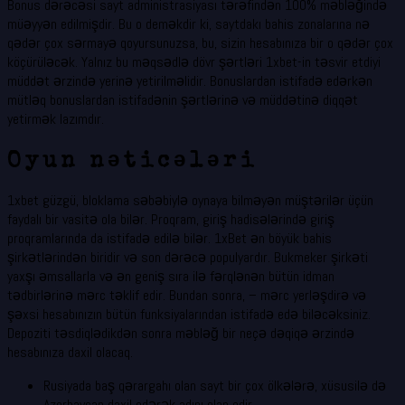
Bonus dərəcəsi sayt administrasiyası tərəfindən 100% məbləğində
müəyyən edilmişdir. Bu o deməkdir ki, saytdakı bahis zonalarına nə
qədər çox sərmayə qoyursunuzsa, bu, sizin hesabınıza bir o qədər çox
köçürüləcək. Yalnız bu məqsədlə dövr şərtləri 1xbet-in təsvir etdiyi
müddət ərzində yerinə yetirilməlidir. Bonuslardan istifadə edərkən
mütləq bonuslardan istifadənin şərtlərinə və müddətinə diqqət
yetirmək lazımdır.
Oyun nəticələri
1xbet güzgü, bloklama səbəbiylə oynaya bilməyən müştərilər üçün
faydalı bir vasitə ola bilər. Proqram, giriş hadisələrində giriş
proqramlarında da istifadə edilə bilər. 1xBet ən böyük bahis
şirkətlərindən biridir və son dərəcə populyardır. Bukmeker şirkəti
yaxşı əmsallarla və ən geniş sıra ilə fərqlənən bütün idman
tədbirlərinə mərc təklif edir. Bundan sonra, – mərc yerləşdirə və
şəxsi hesabınızın bütün funksiyalarından istifadə edə biləcəksiniz.
Depoziti təsdiqlədikdən sonra məbləğ bir neçə dəqiqə ərzində
hesabınıza daxil olacaq.
Rusiyada baş qərargahı olan sayt bir çox ölkələrə, xüsusilə də
Azerbaycan daxil edərək adını elan edir.