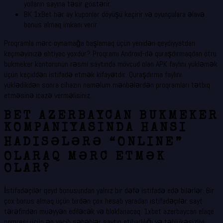
yolların sayına təsir göstərir.
BK 1xBet hər ay kuponlar döyüşü keçirir və oyunçulara əlavə
bonus almaq imkanı verir.
Proqramla mərc oynamağa başlamaq üçün yenidən qeydiyyatdan
keçməyinizə ehtiyac yoxdur? Proqramı Android-də quraşdırmaqdan ötrü
bukmeker kontorunun rəsmi saytında mövcud olan APK faylını yükləmək
üçün keçiddən istifadə etmək kifayətdir. Quraşdırma faylını
yüklədikdən sonra cihazın naməlum mənbələrdən proqramları tətbiq
etməsinə icazə verməlisiniz.
BET AZERBAYCAN BUKMEKER
KOMPANIYASINDA HANSI
HADISƏLƏRƏ “ONLINE”
OLARAQ MƏRC ETMƏK
OLAR?
İstifadəçilər qeyd bonusundan yalnız bir dəfə istifadə edə bilərlər. Bir
çox bonus almaq üçün birdən çox hesab yaradan istifadəçilər sayt
tərəfindən müəyyən ediləcək və bloklanacaq. 1xbet azerbaycan elaqe
nomresi üçün ən vacib səbəblər saytın etibarlılığı və təhlükəsizliyi,