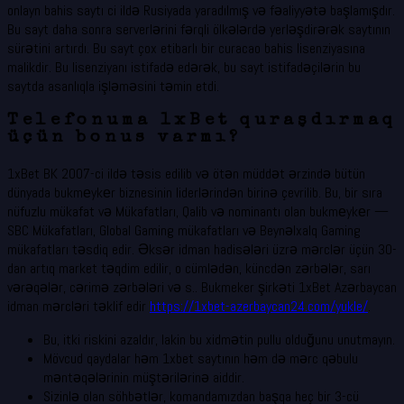
onlayn bahis saytı ci ildə Rusiyada yaradılmış və fəaliyyətə başlamışdır.
Bu sayt daha sonra serverlərini fərqli ölkələrdə yerləşdirərək saytının
sürətini artırdı. Bu sayt çox etibarlı bir curacao bahis lisenziyasına
malikdir. Bu lisenziyanı istifadə edərək, bu sayt istifadəçilərin bu
saytda asanlıqla işləməsini təmin etdi.
Telefonuma 1xBet quraşdırmaq
üçün bonus varmı?
1xBet BK 2007-ci ildə təsis edilib və ötən müddət ərzində bütün
dünyada bukmеykеr biznesinin liderlərindən birinə çevrilib. Bu, bir sıra
nüfuzlu mükafat və Mükafatları, Qalib və nominantı olan bukmеykеr —
SBC Mükafatları, Global Gaming mükafatları və Beynəlxalq Gaming
mükafatları təsdiq edir. Əksər idman hadisələri üzrə mərclər üçün 30-
dan artıq market təqdim edilir, o cümlədən, küncdən zərbələr, sarı
vərəqələr, cərimə zərbələri və s.. Bukmeker şirkəti 1xBet Azərbaycan
idman mərcləri təklif edir
https://1xbet-azerbaycan24.com/yukle/
.
Bu, itki riskini azaldır, lakin bu xidmətin pullu olduğunu unutmayın.
Mövcud qaydalar həm 1xbet saytının həm də mərc qəbulu
məntəqələrinin müştərilərinə aiddir.
Sizinlə olan söhbətlər, komandamızdan başqa heç bir 3-cü