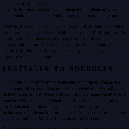
şəxslərlə paylaşılmır.
İstifadəçilər üçün bu problem daimi olaraq həll edilmir və bir
müddət vpn istifadə etdikdən sonra yenidən problem yaranır.
Məsələn, Premyer Liqa futbol oyunları üçün 1500-ə qədər bazar təklif
olunur. Futbol, ​​xokkey və basketbolda populyar turnirlərdə gördüyüm ən
böyük siyahı. Təklif olunan oyun sayının əsas nəticələrini
proqnozlaşdırmalıyam. 15-dən ən azı 9 qarşılaşma olduğunu təxmin
etsəm, gəlir əldə edə biləcəyəm. Mərcim uğursuz olarsa, fondun
sığortalı hissəsini alacağam.
AKSİYALAR VƏ BONUSLAR
İlk növbədə, bu, öz əmanətinizi fırıldaqçılardan qorumağa imkan verir.
Onun köməyi ilə siz qumar karyeranıza daha səmərəli başlamağa imkan
verəcək bonuslar da əldə edə bilərsiniz. Qeydiyyat üçün eyni dərəcədə
vacib bir tələb, kazinonun istənilən bölməsində real pul üçün mərc
etmək imkanıdır. Qurumun bütün üstünlüklərindən yararlanmaq üçün
yoxlamadan keçməlisiniz Bu prosedur əvvəllər qeydiyyat prosedurundan
keçmiş istifadəçinin şəxsiyyətini təsdiq etməyə xidmət edir.