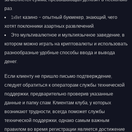
раз.
1xBet казино – опытный букмекер, знающий, чего
хотят поклонники азартных развлечений.
Это мультивалютное и мультиязычное заведение, в
котором можно играть на криптовалюты и использовать
разнообразные удобные способы ввода и вывода
денег.
Если клиенту не пришло письмо подтверждение,
следует обратиться к операторам службы технической
поддержки, предварительно проверив указанные
данные и папку спам. Клиентам клуба, у которых
возникают трудности, всегда поможет службы
технической поддержки, однако самым важным
правилом во время регистрации является достижение