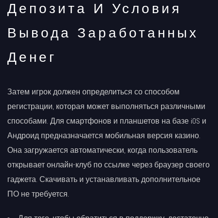
Депозита И Условия
Вывода Заработанных
Денег
Затем игрок должен определиться со способом
регистрации, которая может выполняться различными
способами. Для смартфонов и планшетов на базе iOS и
Андроид предназначается мобильная версия казино.
Она загружается автоматически, когда пользователь
открывает онлайн-клуб по ссылке через браузер своего
гаджета. Скачивать и устанавливать дополнительное
ПО не требуется.