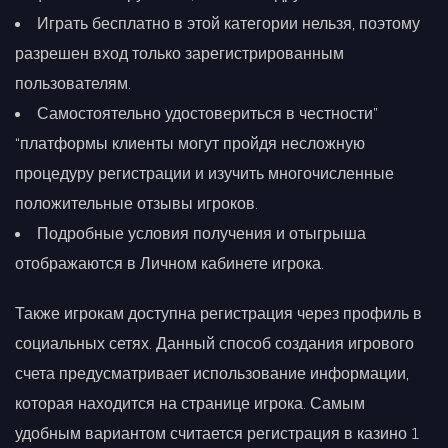
Играть бесплатно в этой категории нельзя, поэтому
разрешен вход только зарегистрированным
пользователям.
Самостоятельно удостовериться в честности”
“платформы клиенты могут пройдя несложную
процедуру регистрации и изучить многочисленные
положительные отзывы игроков.
Подробные условия получения и отыгрыша
отображаются в Личном кабинете игрока.
Также игрокам доступна регистрация через профиль в
социальных сетях. Данный способ создания игрового
счета предусматривает использование информации,
которая находится на странице игрока. Самым
удобным вариантом считается регистрация в казино 1