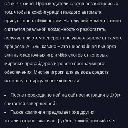
в 1xBet казино. Производители слотов позаботились о
том, чтобы в конфигурации каждого автомата
присутствовал demo-режим. На текущий момент казино
считается реальной возможностью разбогатеть,
получив при этом невероятное удовольствие от самого
процесса. А 1xBet казино – это широчайшая выборка
элитных карточных игр и video-слотов от топовых
мировых провайдеров игрового программного
обеспечения. Многие игроки для вывода средств
используют виртуальные кошельки.
После перехода по ней на сайт регистрация в 1XBet
считается завершенной.
Также компания предлагает ряд других
тотализаторов, включая футбол, хоккей, точный счет,