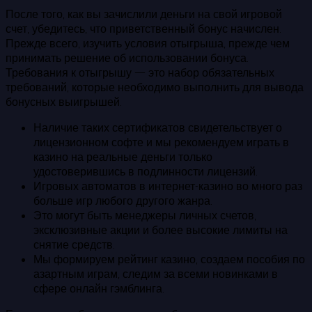
После того, как вы зачислили деньги на свой игровой
счет, убедитесь, что приветственный бонус начислен.
Прежде всего, изучить условия отыгрыша, прежде чем
принимать решение об использовании бонуса.
Требования к отыгрышу — это набор обязательных
требований, которые необходимо выполнить для вывода
бонусных выигрышей.
Наличие таких сертификатов свидетельствует о
лицензионном софте и мы рекомендуем играть в
казино на реальные деньги только
удостоверившись в подлинности лицензий.
Игровых автоматов в интернет-казино во много раз
больше игр любого другого жанра.
Это могут быть менеджеры личных счетов,
эксклюзивные акции и более высокие лимиты на
снятие средств.
Мы формируем рейтинг казино, создаем пособия по
азартным играм, следим за всеми новинками в
сфере онлайн гэмблинга.