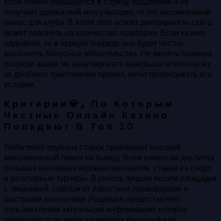
Если клиент обращается в службу поддержки и не
получает адекватной консультации, то это несомненный
минус для клуба. В итоге этот аспект деятельность сайта
может повлиять на количество аудитории. Если казино
надежное, то в первую очередь оно будет честно
выполнять бонусные обязательства. Не менять правила
посреди акций, не аннулировать выигрыши клиентов из-
за двойного трактования правил, четко прописывать все
условия.
Критерии💎, По Которым
Честные Онлайн Казино
Попадают В Топ 10
Любителей крупных ставок привлекает высокий
максимальный лимит на вывод. Всем клиентам доступна
большая коллекция игровых автоматов, ставки на спорт
и регулярные турниры. В список лучших вошли площадки
с лицензией, софтом от известных провайдеров и
быстрыми выплатами. Редакция предоставляет
пользователям актуальную информацию, которая
обновляется по мере изменения бонусной или