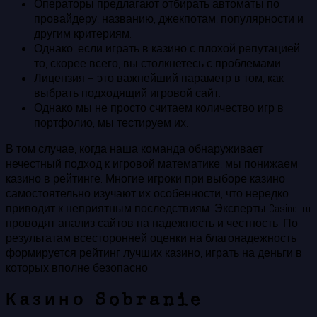
Операторы предлагают отбирать автоматы по
провайдеру, названию, джекпотам, популярности и
другим критериям.
Однако, если играть в казино с плохой репутацией,
то, скорее всего, вы столкнетесь с проблемами.
Лицензия – это важнейший параметр в том, как
выбрать подходящий игровой сайт.
Однако мы не просто считаем количество игр в
портфолио, мы тестируем их.
В том случае, когда наша команда обнаруживает
нечестный подход к игровой математике, мы понижаем
казино в рейтинге. Многие игроки при выборе казино
самостоятельно изучают их особенности, что нередко
приводит к неприятным последствиям. Эксперты Casino. ru
проводят анализ сайтов на надежность и честность. По
результатам всесторонней оценки на благонадежность
формируется рейтинг лучших казино, играть на деньги в
которых вполне безопасно.
Казино Sobranie