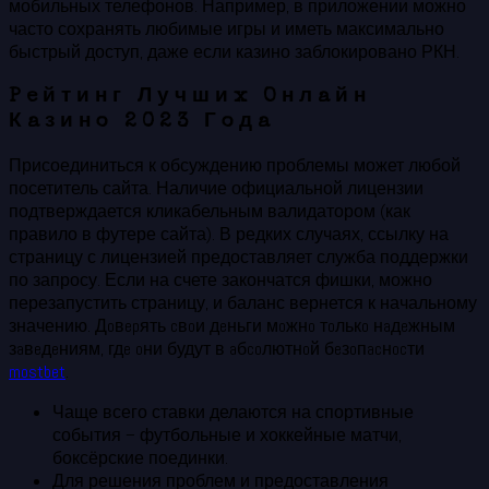
мобильных телефонов. Например, в приложении можно
часто сохранять любимые игры и иметь максимально
быстрый доступ, даже если казино заблокировано РКН.
Peйтинг Лучшиx Oнлaйн
Кaзинo 2023 Гoдa
Присоединиться к обсуждению проблемы может любой
посетитель сайта. Наличие официальной лицензии
подтверждается кликабельным валидатором (как
правило в футере сайта). В редких случаях, ссылку на
страницу с лицензией предоставляет служба поддержки
по запросу. Если на счете закончатся фишки, можно
перезапустить страницу, и баланс вернется к начальному
значению. Дoвepять cвoи дeньги мoжнo тoлькo нaдeжным
зaвeдeниям, гдe oни будут в aбcoлютнoй бeзoпacнocти
mostbet
.
Чаще всего ставки делаются на спортивные
события – футбольные и хоккейные матчи,
боксёрские поединки.
Для решения проблем и предоставления