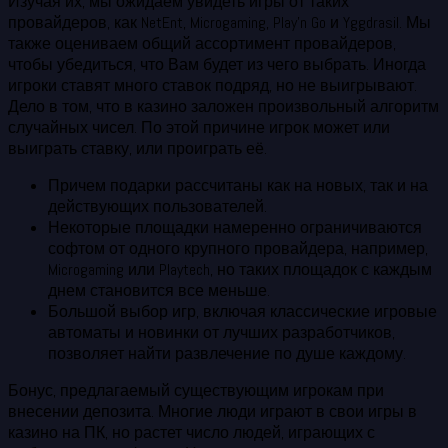
Изучая их, мы ожидаем увидеть игры от таких
провайдеров, как NetEnt, Microgaming, Play’n Go и Yggdrasil. Мы
также оцениваем общий ассортимент провайдеров,
чтобы убедиться, что Вам будет из чего выбрать. Иногда
игроки ставят много ставок подряд, но не выигрывают.
Дело в том, что в казино заложен произвольный алгоритм
случайных чисел. По этой причине игрок может или
выиграть ставку, или проиграть её.
Причем подарки рассчитаны как на новых, так и на
действующих пользователей.
Некоторые площадки намеренно ограничиваются
софтом от одного крупного провайдера, например,
Microgaming или Playtech, но таких площадок с каждым
днем становится все меньше.
Большой выбор игр, включая классические игровые
автоматы и новинки от лучших разработчиков,
позволяет найти развлечение по душе каждому.
Бонус, предлагаемый существующим игрокам при
внесении депозита. Многие люди играют в свои игры в
казино на ПК, но растет число людей, играющих с