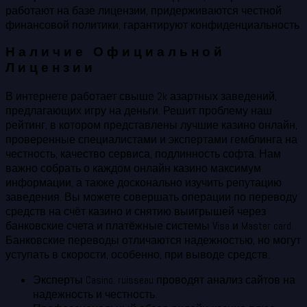
работают на базе лицензии, придерживаются честной
финансовой политики, гарантируют конфиденциальность.
Наличие Официальной
Лицензии
В интернете работает свыше 2k азартных заведений,
предлагающих игру на деньги. Решит проблему наш
рейтинг, в котором представлены лучшие казино онлайн,
проверенные специалистами и экспертами гемблинга на
честность, качество сервиса, подлинность софта. Нам
важно собрать о каждом онлайн казино максимум
информации, а также досконально изучить репутацию
заведения. Вы можете совершать операции по переводу
средств на счёт казино и снятию выигрышей через
банковские счета и платёжные системы Visa и Master card.
Банковские переводы отличаются надежностью, но могут
уступать в скорости, особенно, при выводе средств.
Эксперты Casino. ruisseau проводят анализ сайтов на
надежность и честность.