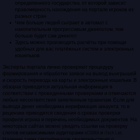
определенного государства, от которой зависит
правомерность нахождения на портале игроков из
разных стран.
Чем больше людей сыграет в автомат с
накопительным прогрессивым джекпотом, тем
больше будет сам джекпот.
Здесь можно производить расчёты при помощи
удобных для вас платёжных систем и электронных
кошельков.
Эксперты портала лично проверяют процедуру
формирования и обработки заявок на вывод выигрышей
и скорость перевода на карты и электронные кошельки. В
обзорах приводится актуальная информация в
соответствии с проведенными проверками и отмечаются
любые несоответствия заявленным правилам. Если для
вывода денег необходима верификация аккаунта, то в
рецензии приводятся сведения о сроках проверки
профиля игрока и перечень необходимых документов. На
некоторых сайтах можно увидеть ссылки на проверку
слотов независимыми аудиторами eCOGRA и iTech Lab.
Наличие таких сертификатов свидетельствует о