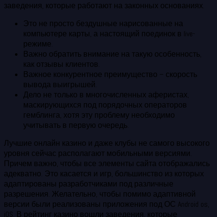
заведения, которые работают на законных основаниях.
Это не просто бездушные нарисованные на
компьютере карты, а настоящий поединок в live-
режиме.
Важно обратить внимание на такую особенность,
как отзывы клиентов.
Важное конкурентное преимущество – скорость
вывода выигрышей.
Дело не только в многочисленных аферистах,
маскирующихся под порядочных операторов
гемблинга, хотя эту проблему необходимо
учитывать в первую очередь.
Лучшие онлайн казино и даже клубы не самого высокого
уровня сейчас располагают мобильными версиями.
Причем важно, чтобы все элементы сайта отображались
адекватно. Это касается и игр, большинство из которых
адаптированы разработчиками под различные
разрешения. Желательно, чтобы помимо адаптивной
версии были реализованы приложения под ОС Android os,
iOS. В рейтинг казино вошли заведения, которые