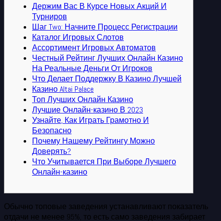
Держим Вас В Курсе Новых Акций И
Турниров
Шаг Two: Начните Процесс Регистрации
Каталог Игровых Слотов
Ассортимент Игровых Автоматов
Честный Рейтинг Лучших Онлайн Казино
На Реальные Деньги От Игроков
Что Делает Поддержку В Казино Лучшей
Казино Altai Palace
Топ Лучших Онлайн Казино
Лучшие Онлайн-казино В 2023
Узнайте, Как Играть Грамотно И
Безопасно
Почему Нашему Рейтингу Можно
Доверять?
Что Учитывается При Выборе Лучшего
Онлайн-казино
Обычно топовые заведения устанавливают показатель
отдачи не менее 95%, то есть само заведения забирает