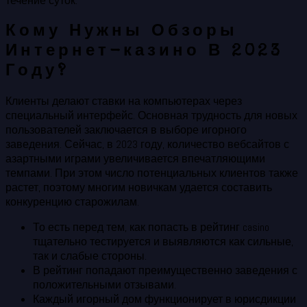
течение суток.
Кому Нужны Обзоры
Интернет-казино В 2023
Году?
Клиенты делают ставки на компьютерах через
специальный интерфейс. Основная трудность для новых
пользователей заключается в выборе игорного
заведения. Сейчас, в 2023 году, количество вебсайтов с
азартными играми увеличивается впечатляющими
темпами. При этом число потенциальных клиентов также
растет, поэтому многим новичкам удается составить
конкуренцию старожилам.
То есть перед тем, как попасть в рейтинг casino
тщательно тестируется и выявляются как сильные,
так и слабые стороны.
В рейтинг попадают преимущественно заведения с
положительными отзывами.
Каждый игорный дом функционирует в юрисдикции