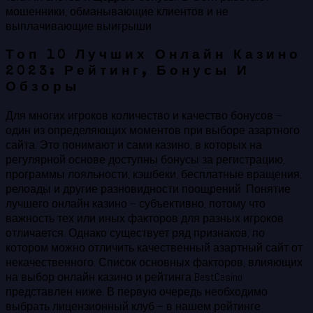
мошенники, обманывающие клиентов и не
выплачивающие выигрыши.
Топ 10 Лучших Онлайн Казино
2023: Рейтинг, Бонусы И
Обзоры
Для многих игроков количество и качество бонусов –
один из определяющих моментов при выборе азартного
сайта. Это понимают и сами казино, в которых на
регулярной основе доступны бонусы за регистрацию,
программы лояльности, кэшбеки, бесплатные вращения,
релоады и другие разновидности поощрений. Понятие
лучшего онлайн казино – субъективно, потому что
важность тех или иных факторов для разных игроков
отличается. Однако существует ряд признаков, по
котором можно отличить качественный азартный сайт от
некачественного. Список основных факторов, влияющих
на выбор онлайн казино и рейтинга BestCasino
представлен ниже. В первую очередь необходимо
выбрать лицензионный клуб – в нашем рейтинге