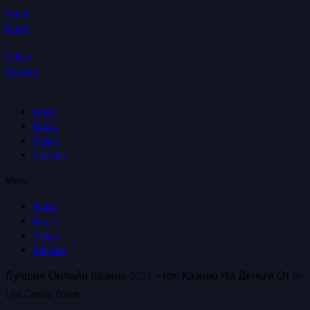
About
Music
Videos
Contact
About
Music
Videos
Contact
Menu
About
Music
Videos
Contact
Лучшие Онлайн Казино 2023 ⭐топ Казино На Деньги От On
Line Casino Online