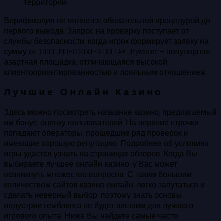
территории.
Верификация не является обязательной процедурой до
первого вывода. Запрос на проверку поступает от
службы безопасности, когда игрок формирует заявку на
сумму от 1000 UNITED STATES DOLLAR. Joycasino – популярная
азартная площадка, отличающаяся высокой
клиентоориентированностью и лояльным отношением.
Лучшие Онлайн Казино
Здесь можно посмотреть название казино, предлагаемый
им бонус, оценку пользователей. На верхние строчки
попадают операторы, прошедшие ряд проверок и
имеющие хорошую репутацию. Подробнее об условиях
игры удастся узнать на страницах обзоров. Когда Вы
выбираете лучшее онлайн-казино, у Вас может
возникнуть множество вопросов. С таким большим
количеством сайтов казино онлайн, легко запутаться и
сделать неверный выбор, поэтому знать основы
индустрии гемблинга не будет лишним для лучшего
игрового опыта. Ниже Вы найдете самые часто