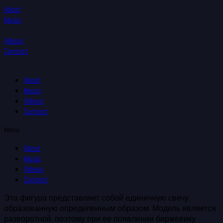
About
Music
Videos
Contact
About
Music
Videos
Contact
Menu
About
Music
Videos
Contact
Эта фигура представляет собой единичную свечу,
образованную определенным образом. Модель является
разворотной, поэтому при ее появлении биржевику