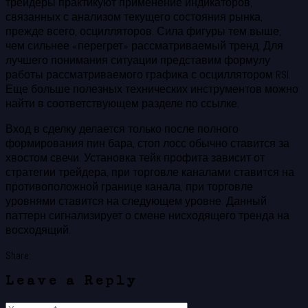
трейдеры практикуют применение индикаторов,
связанных с анализом текущего состояния рынка,
прежде всего, осцилляторов. Сила фигуры тем выше,
чем сильнее «перегрет» рассматриваемый тренд. Для
лучшего понимания ситуации представим формулу
работы рассматриваемого графика с осциллятором RSI.
Еще больше полезных технических инструментов можно
найти в соответствующем разделе по ссылке.
Вход в сделку делается только после полного
формирования пин бара, стоп лосс обычно ставится за
хвостом свечи. Установка тейк профита зависит от
стратегии трейдера, при торговле каналами ставится на
противоположной границе канала, при торговле
уровнями ставится на следующем уровне. Данный
паттерн сигнализирует о смене нисходящего тренда на
восходящий.
Share:
Leave a Reply