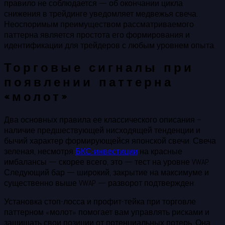
правило не соблюдается — об окончании цикла
снижения в трейдинге уведомляет медвежья свеча.
Неоспоримым преимуществом рассматриваемого
паттерна является простота его формирования и
идентификации для трейдеров с любым уровнем опыта.
Торговые сигналы при
появлении паттерна
«молот»
Два основных правила ее классического описания –
наличие предшествующей нисходящей тенденции и
бычий характер формирующейся японской свечи. Свеча
зеленая, несмотря
БКС-инвестиции
на красные
имбалансы — скорее всего, это — тест на уровне VWAP.
Следующий бар — широкий, закрытие на максимуме и
существенно выше VWAP — разворот подтвержден.
Установка стоп-лосса и профит-тейка при торговле
паттерном «молот» помогает вам управлять рисками и
защищать свои позиции от потенциальных потерь. Она