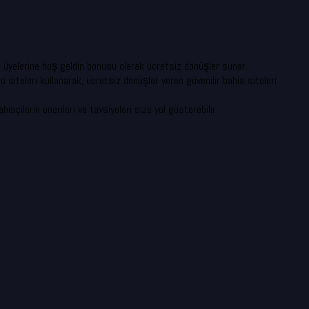
ni üyelerine hoş geldin bonusu olarak ücretsiz dönüşler sunar.
Bu siteleri kullanarak, ücretsiz dönüşler veren güvenilir bahis siteleri
isçilerin önerileri ve tavsiyeleri size yol gösterebilir.