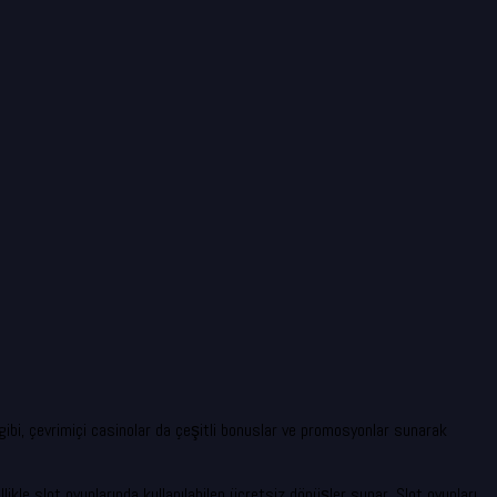
gibi, çevrimiçi casinolar da çeşitli bonuslar ve promosyonlar sunarak
kle slot oyunlarında kullanılabilen ücretsiz dönüşler sunar. Slot oyunları,