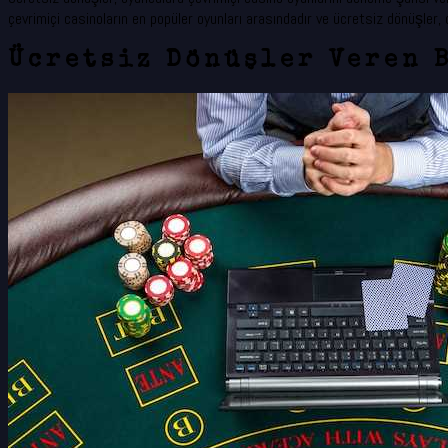
çevrimiçi casinoların en popüler oyunları arasındadır ve ücretsiz dönüşler,
Ücretsiz Dönüşler Veren 