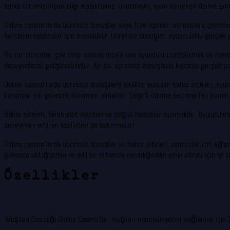
bahis forumlarından bilgi alabilirsiniz. Unutmayın, oyun oynarken daima sor
Online casino’larda ücretsiz dönüşler veya free spinler, oyunculara çevrimiçi
harcayan oyuncular için sunulabilir. Ücretsiz dönüşler, oyuncuların gerçek
Bu tür bonuslar, çevrimiçi casino sitelerinin oyuncuları cezbetmek ve mevcu
deneyimlerini geliştirebilirler. Ayrıca, ücretsiz dönüşlerin kazancı gerçek p
Online casino’larda ücretsiz dönüşlerle birlikte sunulan bahis siteleri, oyun
korumak için güvenlik önlemleri almalıdır. Çeşitli ödeme seçenekleri sunan 
Bahis siteleri, farklı slot oyunları ve çeşitli bonuslar sunmalıdır. Oyuncula
deneyimini artıran özellikleri de bulunmalıdır.
Online casino’larda ücretsiz dönüşler ve bahis siteleri, oyuncular için eğle
güvende olduğundan ve adil bir ortamda oynadığından emin olmak için iyi bi
Özellikler
Müşteri Desteği
Online Casino’lar, müşteri memnuniyetini sağlamak için