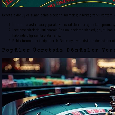
Ücretsiz dönüşler sunan bahis sitelerini bulmak için birkaç farklı yöntem ku
İnternet araştırması yaparak: Bahis sitelerini araştırırken, promosy
İnceleme sitelerini kullanarak: Casino inceleme siteleri, çeşitli bahis
hakkında bilgi sahibi olabilirsiniz.
Bahis forumlarını takip ederek: Bahis oynayan kişilerin deneyimlerini p
Popüler Ücretsiz Dönüşler Ver