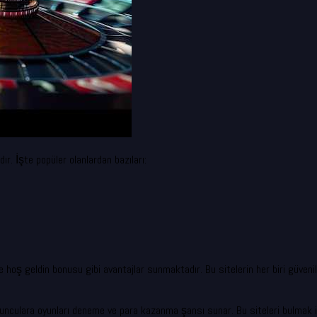
r. İşte popüler olanlardan bazıları:
oş geldin bonusu gibi avantajlar sunmaktadır. Bu sitelerin her biri güvenilir 
yunculara oyunları deneme ve para kazanma şansı sunar. Bu siteleri bulmak içi