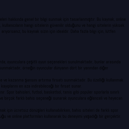
teleri hakkında genel bir bilgi sunmak için tasarlanmıştır. Bu kaynak, online
, kullanıcıların hangi sitelerin güvenilir olduğunu ve hangi sitelerin yüksek
yorsanız, bu kaynak sizin için idealdir. Daha fazla bilgi için, lütfen
arda, oyunculara çeşitli oyun seçenekleri sunulmaktadır, bunlar arasında
 sunmaktadır, örneğin oyuncular dünyanın dört bir yanından diğer
eme ve kazanma şansını artırma fırsatı sunmaktadır. Bu özelliği kullanmak
kayıplarını en aza indirebileceği bir fırsat sunar.
Spor bahisleri, futbol, ​​basketbol, ​​tenis gibi popüler sporlarla sınırlı
eri ve birçok farklı bahis seçeneği sunarak oyunculara eğlenceli ve heyecan
k için ücretsiz dönüşleri kullanabilirken, bahis siteleri de farklı spor
uğu ve online platformları kullanarak bu deneyimi yaşadığı bir gerçektir.