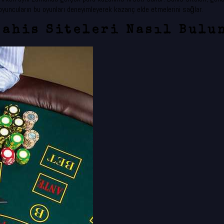
 oyuncuların bu oyunları deneyimleyerek kazanç elde etmelerini sağlar.
Bahis Siteleri Nasıl Bulu