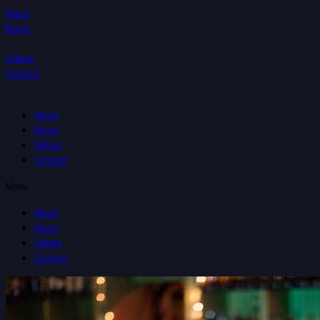
About
Music
Videos
Contact
About
Music
Videos
Contact
Menu
About
Music
Videos
Contact