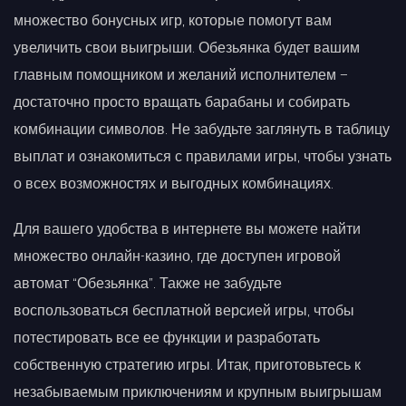
множество бонусных игр, которые помогут вам
увеличить свои выигрыши. Обезьянка будет вашим
главным помощником и желаний исполнителем –
достаточно просто вращать барабаны и собирать
комбинации символов. Не забудьте заглянуть в таблицу
выплат и ознакомиться с правилами игры, чтобы узнать
о всех возможностях и выгодных комбинациях.
Для вашего удобства в интернете вы можете найти
множество онлайн-казино, где доступен игровой
автомат “Обезьянка”. Также не забудьте
воспользоваться бесплатной версией игры, чтобы
потестировать все ее функции и разработать
собственную стратегию игры. Итак, приготовьтесь к
незабываемым приключениям и крупным выигрышам