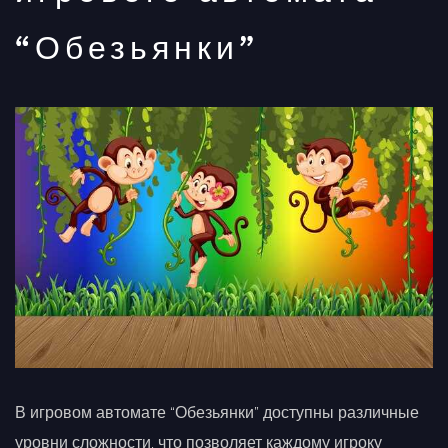
“Обезьянки”
В игровом автомате “Обезьянки” доступны различные
уровни сложности, что позволяет каждому игроку