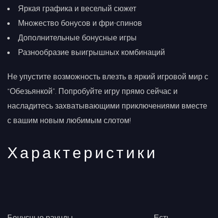
Яркая графика и веселый сюжет
Множество бонусов и фри-спинов
Дополнительные бонусные игры
Разнообразие выигрышных комбинаций
Не упустите возможность влезть в яркий игровой мир с
“Обезьянкой”. Попробуйте игру прямо сейчас и
насладитесь захватывающими приключениями вместе
с вашим новым любимым слотом!
Характеристики
Бонусные раунды
Есть