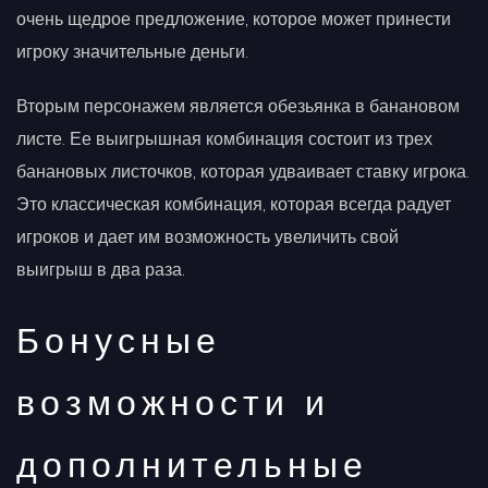
очень щедрое предложение, которое может принести
игроку значительные деньги.
Вторым персонажем является обезьянка в банановом
листе. Ее выигрышная комбинация состоит из трех
банановых листочков, которая удваивает ставку игрока.
Это классическая комбинация, которая всегда радует
игроков и дает им возможность увеличить свой
выигрыш в два раза.
Бонусные
возможности и
дополнительные