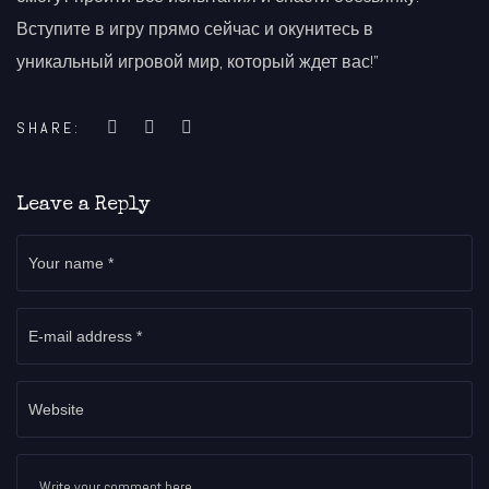
Вступите в игру прямо сейчас и окунитесь в
уникальный игровой мир, который ждет вас!”
SHARE:
Leave a Reply