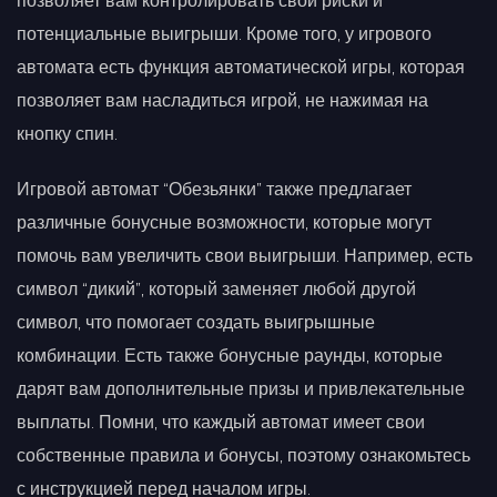
позволяет вам контролировать свои риски и
потенциальные выигрыши. Кроме того, у игрового
автомата есть функция автоматической игры, которая
позволяет вам насладиться игрой, не нажимая на
кнопку спин.
Игровой автомат “Обезьянки” также предлагает
различные бонусные возможности, которые могут
помочь вам увеличить свои выигрыши. Например, есть
символ “дикий”, который заменяет любой другой
символ, что помогает создать выигрышные
комбинации. Есть также бонусные раунды, которые
дарят вам дополнительные призы и привлекательные
выплаты. Помни, что каждый автомат имеет свои
собственные правила и бонусы, поэтому ознакомьтесь
с инструкцией перед началом игры.