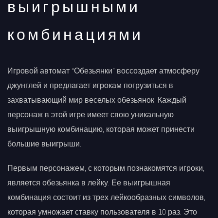
выигрышными
комбинациями
Игровой автомат “Обезьянки” воссоздает атмосферу
джунглей и предлагает игрокам погрузиться в
захватывающий мир веселых обезьянок. Каждый
персонаж в этой игре имеет свою уникальную
выигрышную комбинацию, которая может принести
большие выигрыши.
Первым персонажем, с которым познакомятся игроки,
является обезьянка в лейку. Ее выигрышная
комбинация состоит из трех лейкообразных символов,
которая умножает ставку пользователя в 10 раз. Это