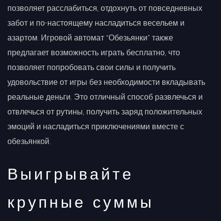
позволяет расслабиться, отдохнуть от повседневных
забот и по-настоящему насладиться весельем и
азартом. Игровой автомат “Обезьянки” также
предлагает возможность играть бесплатно, что
позволяет попробовать свои силы и получить
удовольствие от игры без необходимости вкладывать
реальные деньги. Это отличный способ развлечься и
отвлечься от рутины, получить заряд положительных
эмоций и насладиться приключениями вместе с
обезьянкой.
Выигрывайте
крупные суммы