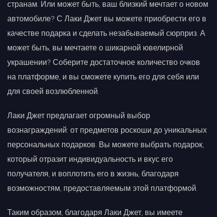
странам. Или может быть, ваш близкий мечтает о новом
автомобиле? С Лаки Джет вы можете приобрести его в
качестве подарка и сделать незабываемый сюрприз. А
может быть, вы мечтаете о шикарной ювелирной
украшении? Соберите достаточное количество очков
на платформе, и вы сможете купить его для себя или
для своей возлюбленной.
Лаки Джет предлагает огромный выбор
вознаграждений: от предметов роскоши до уникальных
персональных подарков. Вы можете выбрать подарок,
который отразит индивидуальность и вкус его
получателя, и воплотить его в жизнь, благодаря
возможностям, предоставляемым этой платформой.
Таким образом, благодаря Лаки Джет, вы имеете