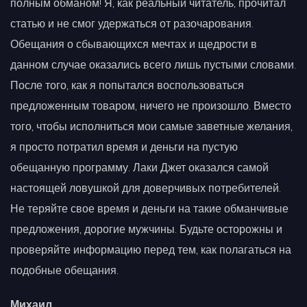
полным обманом! Я, как реальный читатель, прочитал
статью и не смог удержаться от разочарования.
Обещания о сбывающихся мечтах и щедрости в
данном случае оказались всего лишь пустыми словами.
После того, как я попытался воспользоваться
предложенным товаром, ничего не произошло. Вместо
того, чтобы исполниться мои самые заветные желания,
я просто потратил время и деньги на пустую
обещанную программу. Лаки Джет оказался самой
настоящей ловушкой для доверчивых потребителей.
Не теряйте свое время и деньги на такие обманчивые
предложения, дорогие мужчины. Будьте осторожны и
проверяйте информацию перед тем, как полагаться на
подобные обещания.
Михаил