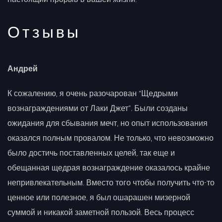
Отзывы
Андрей
К сожалению, я очень разочарован “Щедрыми
вознаграждениями от Лаки Джет”. Были созданы
ожидания для сбывания мечт, но опыт использования
оказался полным провалом. Не только, что невозможно
было достичь поставленных целей, так еще и
обещанная щедрая вознаграждение оказалось крайне
непривлекательным. Вместо того чтобы получить что-то
ценное или полезное, я был ошарашен мизерной
суммой и никакой заметной пользой. Весь процесс