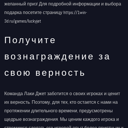
желанный приз! Для подробной информации и выбора
подарка посетите страницу
https://1win-
3d.ru/games/luckyjet
Получите
вознаграждение за
свою верность
Команда Лаки Джет заботится о своих игроках и ценит
их верность. Поэтому, для тех, кто остается с нами на
протяжении длительного времени, предусмотрены
щедрые вознаграждения. Мы ценим каждого игрока и
стремимся сделать его игровой опыт более приятным и