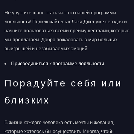
Не упустите шанс стать частью нашей программы
лояльности! Подключайтесь к Лаки Джет уже сегодня и
начните пользоваться всеми преимуществами, которые
мы предлагаем. Добро пожаловать в мир больших
выигрышей и незабываемых эмоций!
Присоединиться к программе лояльности
Порадуйте себя или
близких
В жизни каждого человека есть мечты и желания,
которые хотелось бы осуществить. Иногда, чтобы