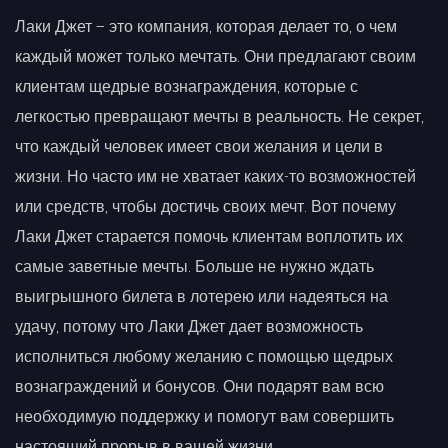
Лаки Джет – это компания, которая делает то, о чем
каждый может только мечтать. Они предлагают своим
клиентам щедрые вознаграждения, которые с
легкостью превращают мечты в реальность. Не секрет,
что каждый человек имеет свои желания и цели в
жизни. Но часто им не хватает каких-то возможностей
или средств, чтобы достичь своих мечт. Вот почему
Лаки Джет старается помочь клиентам воплотить их
самые заветные мечты. Больше не нужно ждать
выигрышного билета в лотерею или надеяться на
удачу, потому что Лаки Джет дает возможность
исполниться любому желанию с помощью щедрых
вознаграждений и бонусов. Они подарят вам всю
необходимую поддержку и помогут вам совершить
настоящий прорыв в вашей жизни.