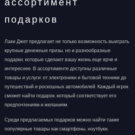
ассортимент
подарков
Лаки Джет предлагает не только возможность выиграть
крупные денежные призы, но и разнообразные
подарки, которые сделают вашу жизнь еще ярче и
интереснее. В ассортименте доступны различные
товары и услуги: от электроники и бытовой техники до
путешествий и роскошных автомобилей. Каждый игрок
сможет найти подарок, который соответствует его
предпочтениям и желаниям.
Среди предлагаемых подарков можно найти такие
популярные товары как смартфоны, ноутбуки,