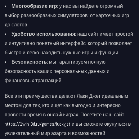
Многообразие игр:
у нас вы найдете огромный
выбор разнообразных симуляторов: от карточных игр
до слотов.
Удобство использования:
наш сайт имеет простой
и интуитивно понятный интерфейс, который позволяет
быстро и легко находить нужные игры и функции.
Безопасность:
мы гарантируем полную
безопасность ваших персональных данных и
финансовых транзакций.
Все эти преимущества делают Лаки Джет идеальным
местом для тех, кто ищет как выгодно и интересно
провести время в онлайн-играх. Посетите наш сайт
https://1win-3d.ru/games/luckyjet
и вы сможете окунуться в
увлекательный мир азарта и возможностей.