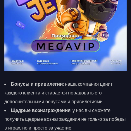
Бонусы и привилегии:
наша компания ценит
каждого клиента и старается порадовать его
дополнительными бонусами и привилегиями.
Щедрые вознаграждения:
у нас вы сможете
получить щедрые вознаграждения не только за победы
в играх, но и просто за участие.