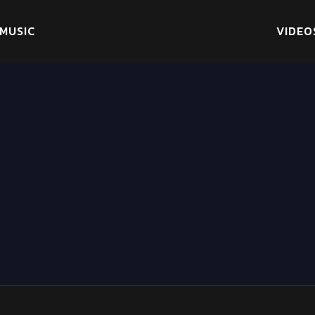
MUSIC
VIDEO
от Лаки Джет ваши мечты сбыв
есто, где ваши самые заветные мечты могут стать реальностью.…