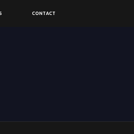
S
CONTACT
аются!