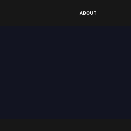
ABOUT
DECEMBER 26, 2023
Щедрые вознаграждения 
Лаки Джет – это не просто обычный казино, это м
READ MORE